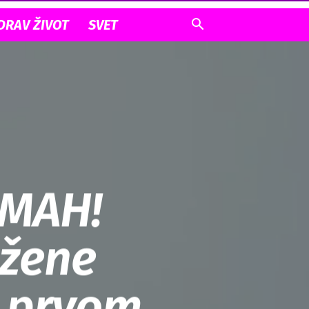
DRAV ŽIVOT
SVET
DMAH!
 žene
a prvom