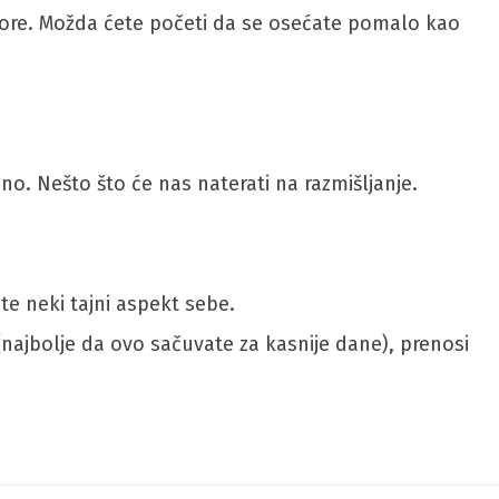
govore. Možda ćete početi da se osećate pomalo kao
o. Nešto što će nas naterati na razmišljanje.
te neki tajni aspekt sebe.
 (najbolje da ovo sačuvate za kasnije dane), prenosi