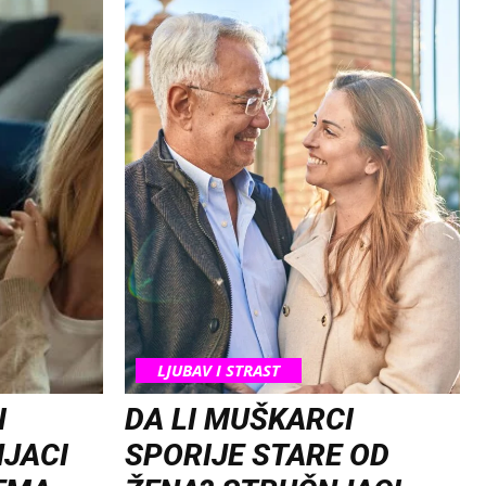
LJUBAV I STRAST
I
DA LI MUŠKARCI
NJACI
SPORIJE STARE OD