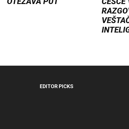
OTEŽAVA PUT
ČEŠĆE
RAZGO
VEŠTA
INTELI
EDITOR PICKS