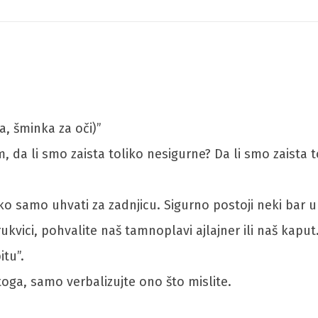
a, šminka za oči)”
, da li smo zaista toliko nesigurne? Da li smo zaista 
o samo uhvati za zadnjicu. Sigurno postoji neki bar u 
kvici, pohvalite naš tamnoplavi ajlajner ili naš kaput. 
tu”.
toga, samo verbalizujte ono što mislite.