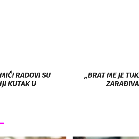
MIĆ! RADOVI SU
„BRAT ME JE TU
IJI KUTAK U
ZARAĐIVAL