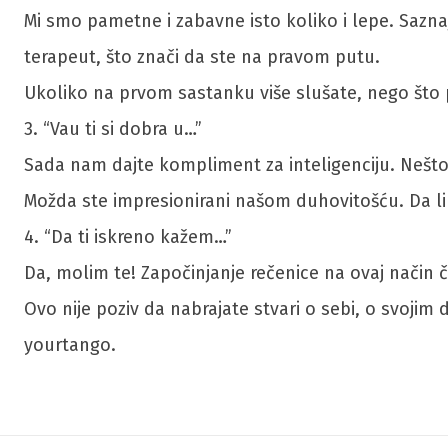
Mi smo pametne i zabavne isto koliko i lepe. Sazna
terapeut, što znači da ste na pravom putu.
Ukoliko na prvom sastanku više slušate, nego što pr
3. “Vau ti si dobra u…”
Sada nam dajte kompliment za inteligenciju. Nešto 
Možda ste impresionirani našom duhovitošću. Da li 
4. “Da ti iskreno kažem…”
Da, molim te! Započinjanje rečenice na ovaj način 
Ovo nije poziv da nabrajate stvari o sebi, o svojim 
yourtango.