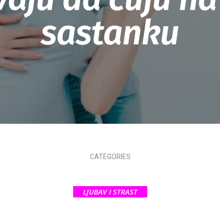
sastanku
CATEGORIES
LJUBAV I STRAST