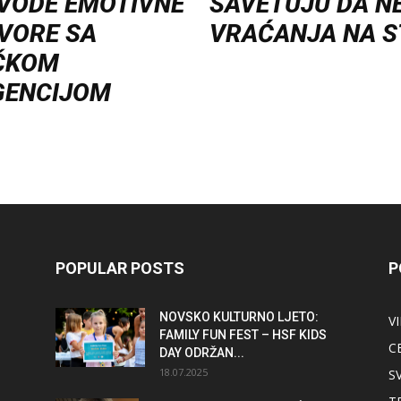
 VODE EMOTIVNE
SAVETUJU DA N
VORE SA
VRAĆANJA NA 
ČKOM
GENCIJOM
POPULAR POSTS
P
NOVSKO KULTURNO LJETO:
V
FAMILY FUN FEST – HSF KIDS
C
DAY ODRŽAN...
18.07.2025
S