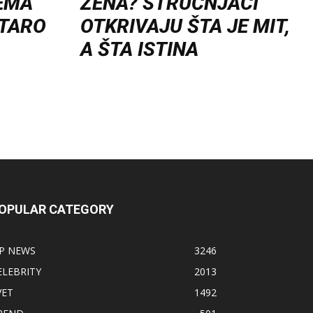
EMA
ŽENA? STRUČNJACI
STARO
OTKRIVAJU ŠTA JE MIT,
A ŠTA ISTINA
OPULAR CATEGORY
IP NEWS
3246
ELEBRITY
2013
VET
1492