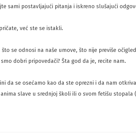
jte sami postavljajući pitanja i iskreno slušajući od
ičate, već ste se istakli.
što se odnosi na naše umove, što nije previše očigledn
smo dobri pripovedači? Šta god da je, recite nam.
čini da se osećamo kao da ste oprezni i da nam otkriva
danima slave u srednjoj školi ili o svom fetišu stopala