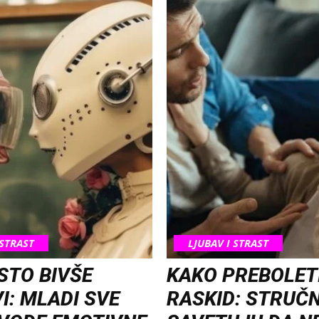
 STRAST
LJUBAV I STRAST
STO BIVŠE
KAKO PREBOLET
I: MLADI SVE
RASKID: STRUČ