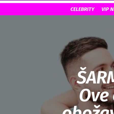
CELEBRITY
VIP 
ŠARM
Ove 
obožav