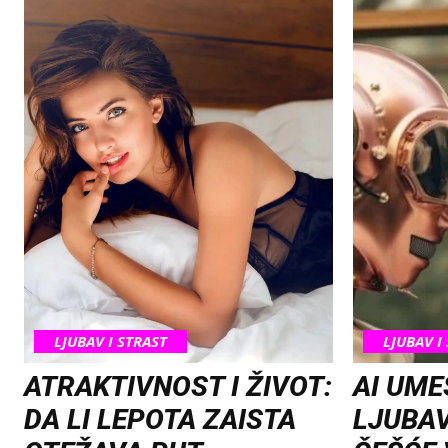
LJUBAV I STRAST
LJUBAV I
ATRAKTIVNOST I ŽIVOT:
AI UME
DA LI LEPOTA ZAISTA
LJUBAV