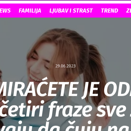
NEWS
FAMILIJA
LJUBAV I STRAST
TREND
Z
29.06.2023
IRAĆETE JE O
četiri fraze sve
aju da čuju n