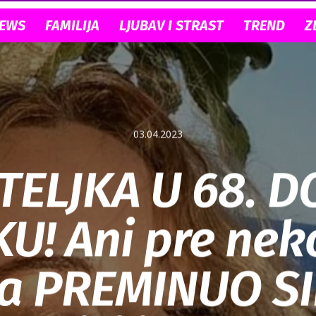
NEWS
FAMILIJA
LJUBAV I STRAST
TREND
Z
03.04.2023
TELJKA U 68. D
U! Ani pre nek
a PREMINUO SI