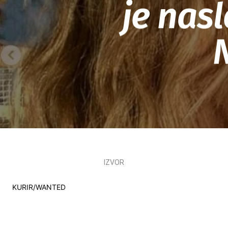
je nas
IZVOR
KURIR/WANTED