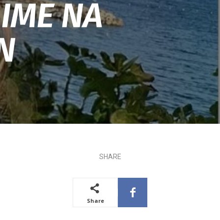
 IME NA
N
SHARE
Share