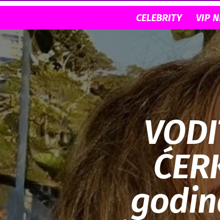
CELEBRITY
VIP 
VODI
ĆERK
godin