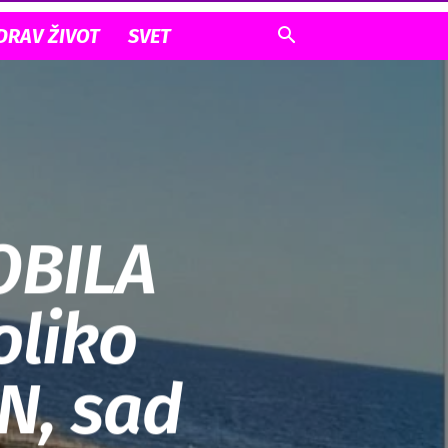
DRAV ŽIVOT
SVET
OBILA
oliko
N, sad