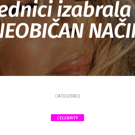
lednici izabrala
NEOBIČAN NAČI
CATEGORIES
CELEBRITY