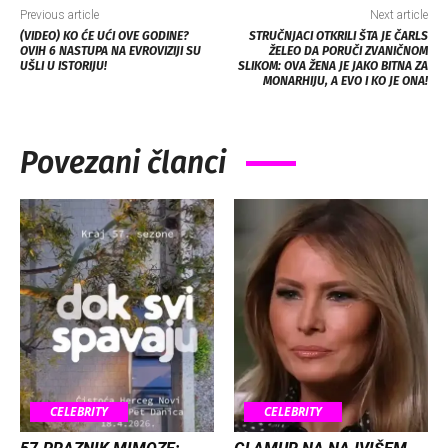
Previous article
Next article
(VIDEO) KO ĆE UĆI OVE GODINE?
STRUČNJACI OTKRILI ŠTA JE ČARLS
OVIH 6 NASTUPA NA EVROVIZIJI SU
ŽELEO DA PORUČI ZVANIČNOM
UŠLI U ISTORIJU!
SLIKOM: OVA ŽENA JE JAKO BITNA ZA
MONARHIJU, A EVO I KO JE ONA!
Povezani članci
CELEBRITY
CELEBRITY