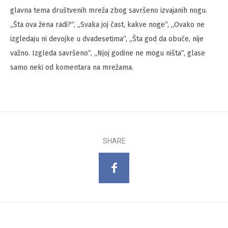
glavna tema društvenih mreža zbog savršeno izvajanih nogu.
„Šta ova žena radi?“, „Svaka joj čast, kakve noge“, „Ovako ne
izgledaju ni devojke u dvadesetima“, „Šta god da obuče, nije
važno. Izgleda savršeno“, „Njoj godine ne mogu ništa“, glase
samo neki od komentara na mrežama.
SHARE