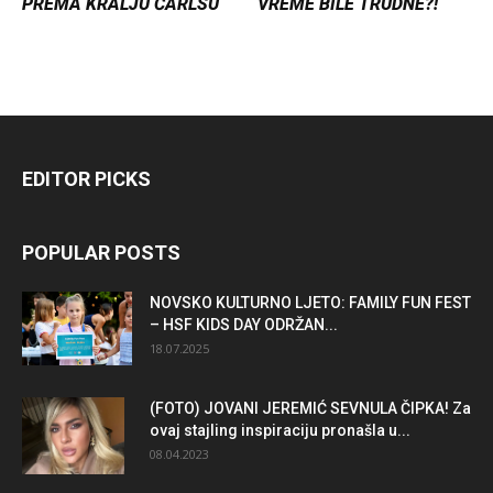
PREMA KRALJU ČARLSU
VREME BILE TRUDNE?!
EDITOR PICKS
POPULAR POSTS
NOVSKO KULTURNO LJETO: FAMILY FUN FEST
– HSF KIDS DAY ODRŽAN...
18.07.2025
(FOTO) JOVANI JEREMIĆ SEVNULA ČIPKA! Za
ovaj stajling inspiraciju pronašla u...
08.04.2023