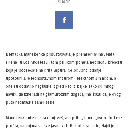
SHARE
Nemačka manekenka prisustvovala je premijeri filma „Mala
sirena“ u Los Anđelesu i tom prilikom ponela neobičnu kreaciju
koja je podsećala na krila leptira. Celokupno izdanje
upotpunila je jednostavnom frizurom i efektnom šminkom, a
one su dodatno naglasile izgled kao iz bajke. Iako su mnogi
navikli da iznenadi na glamuroznim događajima, kažu da je ovog
puta nadmašila samu sebe.
Manekenka nije nosila donji veš, a u prilog tome govore fotke iz
profila, na kojima se sve jasno vidi. Bez obzira na to, Hajdi je