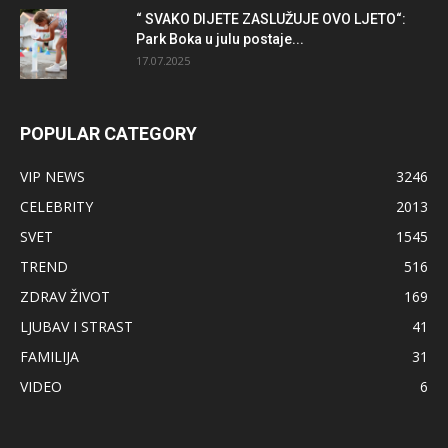
“ SVAKO DIJETE ZASLUŽUJE OVO LJETO“:
Park Boka u julu postaje...
17.07.2025
POPULAR CATEGORY
VIP NEWS
3246
CELEBRITY
2013
SVET
1545
TREND
516
ZDRAV ŽIVOT
169
LJUBAV I STRAST
41
FAMILIJA
31
VIDEO
6