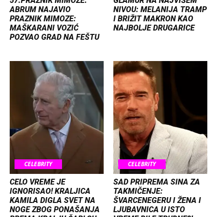
57.PRAZNIK MIMOZE:
GLAMUR NA NAJVIŠEM
ABRUM NAJAVIO
NIVOU: MELANIJA TRAMP
PRAZNIK MIMOZE:
I BRIŽIT MAKRON KAO
MAŠKARANI VOZIĆ
NAJBOLJE DRUGARICE
POZVAO GRAD NA FEŠTU
CELEBRITY
CELEBRITY
CELO VREME JE
SAD PRIPREMA SINA ZA
IGNORISAO! KRALJICA
TAKMIČENJE:
KAMILA DIGLA SVET NA
ŠVARCENEGERU I ŽENA I
NOGE ZBOG PONAŠANJA
LJUBAVNICA U ISTO