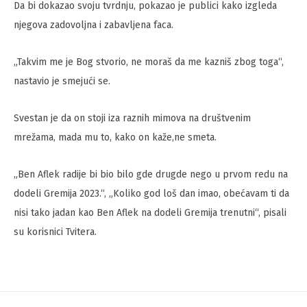
Da bi dokazao svoju tvrdnju, pokazao je publici kako izgleda
njegova zadovoljna i zabavljena faca.
„Takvim me je Bog stvorio, ne moraš da me kazniš zbog toga“,
nastavio je smejući se.
Svestan je da on stoji iza raznih mimova na društvenim
mrežama, mada mu to, kako on kaže,ne smeta.
„Ben Aflek radije bi bio bilo gde drugde nego u prvom redu na
dodeli Gremija 2023.“, „Koliko god loš dan imao, obećavam ti da
nisi tako jadan kao Ben Aflek na dodeli Gremija trenutni“, pisali
su korisnici Tvitera.