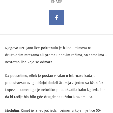
SHARE
Njegovo uzrujano lice pokrenulo je hiljadu mimova na
društvenim mrežama ali prema Benovim rečima, on samo ima –
nesretno lice koje se odmara.
Da podsetimo, Aflek je postao viralan u februaru kada je
prisustvovao ovogodišnjoj dodeli Gremija zajedno sa Dženifer
Lopez, a kamera ga je nekoliko puta uhvatila kako izgleda kao
da bi radije bio bilo gde drugde sa tužnim izrazom lica.
Međutim, Kimel je izneo još jedan primer u kojem je lice 50-