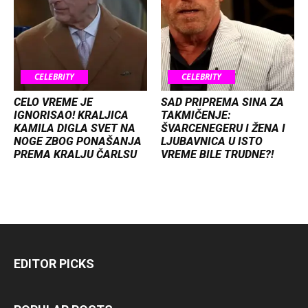
CELEBRITY
CELEBRITY
CELO VREME JE
SAD PRIPREMA SINA ZA
IGNORISAO! KRALJICA
TAKMIČENJE:
KAMILA DIGLA SVET NA
ŠVARCENEGERU I ŽENA I
NOGE ZBOG PONAŠANJA
LJUBAVNICA U ISTO
PREMA KRALJU ČARLSU
VREME BILE TRUDNE?!
EDITOR PICKS