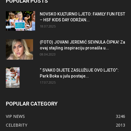
POPULAR POSTS
NOVSKO KULTURNO LJETO: FAMILY FUN FEST
– HSF KIDS DAY ODRŽAN...
18.07.2025
(FOTO) JOVANI JEREMIĆ SEVNULA ČIPKA! Za
ovaj stajling inspiraciju pronašla u...
08.04.2023
“ SVAKO DIJETE ZASLUŽUJE OVO LJETO“:
Park Boka u julu postaje...
17.07.2025
POPULAR CATEGORY
VIP NEWS
3246
CELEBRITY
2013