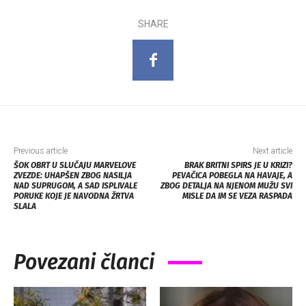
SHARE
Previous article
Next article
ŠOK OBRT U SLUČAJU MARVELOVE
BRAK BRITNI SPIRS JE U KRIZI?
ZVEZDE: UHAPŠEN ZBOG NASILJA
PEVAČICA POBEGLA NA HAVAJE, A
NAD SUPRUGOM, A SAD ISPLIVALE
ZBOG DETALJA NA NJENOM MUŽU SVI
PORUKE KOJE JE NAVODNA ŽRTVA
MISLE DA IM SE VEZA RASPADA
SLALA
Povezani članci