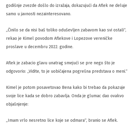
godišnje zvezde došlo do izražaja, dokazujući da Aflek ne deluje
samo u javnosti nezainteresovano.
„Činilo se da nisi baš toliko oduševljen zabavom kao svi ostali“,
rekao je Kimel povodom Aflekove i Lopezove vereničke
proslave u decembru 2022. godine.
Aflek je zabacio glavu unatrag smejući se pre nego što je
odgovorio: „Vidite, to je uobičajena pogrešna predstava o meni.“
Kimel je potom posavetovao Bena kako bi trebao da pokazuje
svoje lice kada se dobro zabavlja. Onda je glumac dao ovakvo
objašnjenje:
„Imam vrlo nesretno lice koje se odmara“, branio se Aflek.