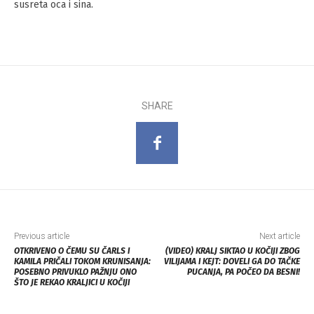
susreta oca i sina.
SHARE
Previous article
Next article
OTKRIVENO O ČEMU SU ČARLS I
(VIDEO) KRALJ SIKTAO U KOČIJI ZBOG
KAMILA PRIČALI TOKOM KRUNISANJA:
VILIJAMA I KEJT: DOVELI GA DO TAČKE
POSEBNO PRIVUKLO PAŽNJU ONO
PUCANJA, PA POČEO DA BESNI!
ŠTO JE REKAO KRALJICI U KOČIJI