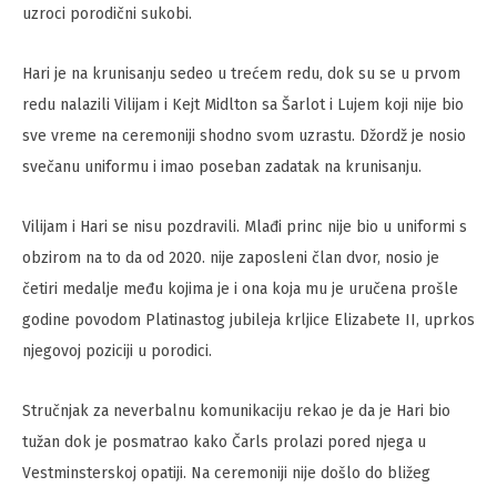
uzroci porodični sukobi.
Hari je na krunisanju sedeo u trećem redu, dok su se u prvom
redu nalazili Vilijam i Kejt Midlton sa Šarlot i Lujem koji nije bio
sve vreme na ceremoniji shodno svom uzrastu. Džordž je nosio
svečanu uniformu i imao poseban zadatak na krunisanju.
Vilijam i Hari se nisu pozdravili. Mlađi princ nije bio u uniformi s
obzirom na to da od 2020. nije zaposleni član dvor, nosio je
četiri medalje među kojima je i ona koja mu je uručena prošle
godine povodom Platinastog jubileja krljice Elizabete II, uprkos
njegovoj poziciji u porodici.
Stručnjak za neverbalnu komunikaciju rekao je da je Hari bio
tužan dok je posmatrao kako Čarls prolazi pored njega u
Vestminsterskoj opatiji. Na ceremoniji nije došlo do bližeg