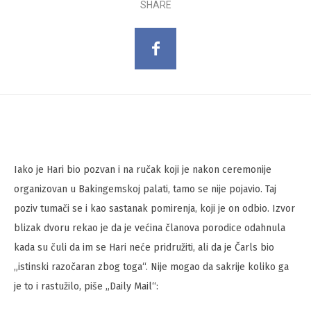
SHARE
Iako je Hari bio pozvan i na ručak koji je nakon ceremonije
organizovan u Bakingemskoj palati, tamo se nije pojavio. Taj
poziv tumači se i kao sastanak pomirenja, koji je on odbio. Izvor
blizak dvoru rekao je da je većina članova porodice odahnula
kada su čuli da im se Hari neće pridružiti, ali da je Čarls bio
„istinski razočaran zbog toga“. Nije mogao da sakrije koliko ga
je to i rastužilo, piše „Daily Mail“: