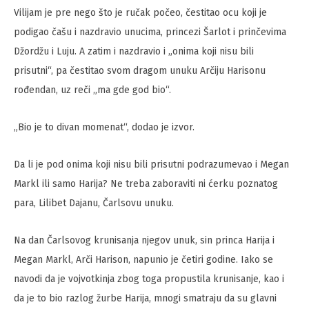
Vilijam je pre nego što je ručak počeo, čestitao ocu koji je
podigao čašu i nazdravio unucima, princezi Šarlot i prinčevima
Džordžu i Luju. A zatim i nazdravio i „onima koji nisu bili
prisutni“, pa čestitao svom dragom unuku Arčiju Harisonu
rođendan, uz reči „ma gde god bio“.
„Bio je to divan momenat“, dodao je izvor.
Da li je pod onima koji nisu bili prisutni podrazumevao i Megan
Markl ili samo Harija? Ne treba zaboraviti ni ćerku poznatog
para, Lilibet Dajanu, Čarlsovu unuku.
Na dan Čarlsovog krunisanja njegov unuk, sin princa Harija i
Megan Markl, Arči Harison, napunio je četiri godine. Iako se
navodi da je vojvotkinja zbog toga propustila krunisanje, kao i
da je to bio razlog žurbe Harija, mnogi smatraju da su glavni