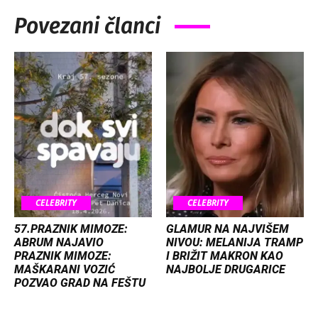
Povezani članci
CELEBRITY
CELEBRITY
57.PRAZNIK MIMOZE:
GLAMUR NA NAJVIŠEM
ABRUM NAJAVIO
NIVOU: MELANIJA TRAMP
PRAZNIK MIMOZE:
I BRIŽIT MAKRON KAO
MAŠKARANI VOZIĆ
NAJBOLJE DRUGARICE
POZVAO GRAD NA FEŠTU