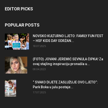
EDITOR PICKS
POPULAR POSTS
NOVSKO KULTURNO LJETO: FAMILY FUN FEST
– HSF KIDS DAY ODRŽAN...
18.07.2025
(FOTO) JOVANI JEREMIĆ SEVNULA ČIPKA! Za
ovaj stajling inspiraciju pronašla u...
08.04.2023
“ SVAKO DIJETE ZASLUŽUJE OVO LJETO“:
Park Boka u julu postaje...
17.07.2025