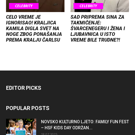
CELEBRITY
CELEBRITY
CELO VREME JE
SAD PRIPREMA SINA ZA
IGNORISAO! KRALJICA
TAKMIČENJE:
KAMILA DIGLA SVET NA
ŠVARCENEGERU I ŽENA I
NOGE ZBOG PONAŠANJA
LJUBAVNICA U ISTO
PREMA KRALJU ČARLSU
VREME BILE TRUDNE?!
EDITOR PICKS
POPULAR POSTS
NOVSKO KULTURNO LJETO: FAMILY FUN FEST
– HSF KIDS DAY ODRŽAN...
18.07.2025