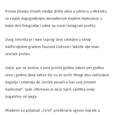
Prema pisanju stranih medija, Britni uživa u odmoru u Meksiku
sa svojim dugogodišnjim menadžerom Kejdom Hadsonom, s
kojim deli fotografije i videe na svom Instagram profilu.
Ovog četvrtka je i njen suprug Sem snimljen u šetnji
kalifornijskim gradom Tauzand Ouksom i takođe nije imao
venčani prsten.
Inače, par se venčao u junu prošle godine nakon pet godina
veze i godinu dana nakon što su se verili. Mnogi nisu naklonjeni
Asgariju i smatraju da „koristi pevačicu kao svoj privatni
bankomat“. Ipak, otkriveno je da je Spirs zaštitila svoje
bogatstvo od njega.
Mladenci su potpisali „čvrst“ predbračni ugovor koji ide u