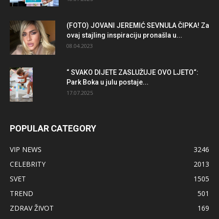
(FOTO) JOVANI JEREMIĆ SEVNULA ČIPKA! Za
ovaj stajling inspiraciju pronašla u...
08.04.2023
“ SVAKO DIJETE ZASLUŽUJE OVO LJETO“:
Park Boka u julu postaje...
17.07.2025
POPULAR CATEGORY
VIP NEWS
3246
CELEBRITY
2013
SVET
1505
TREND
501
ZDRAV ŽIVOT
169