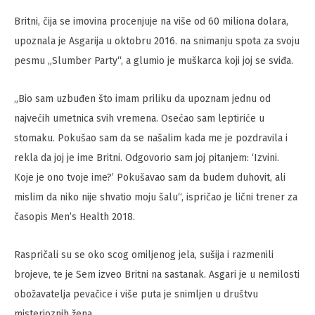
Britni, čija se imovina procenjuje na više od 60 miliona dolara,
upoznala je Asgarija u oktobru 2016. na snimanju spota za svoju
pesmu „Slumber Party“, a glumio je muškarca koji joj se sviđa.
„Bio sam uzbuđen što imam priliku da upoznam jednu od
najvećih umetnica svih vremena. Osećao sam leptiriće u
stomaku. Pokušao sam da se našalim kada me je pozdravila i
rekla da joj je ime Britni. Odgovorio sam joj pitanjem: ‘Izvini.
Koje je ono tvoje ime?’ Pokušavao sam da budem duhovit, ali
mislim da niko nije shvatio moju šalu“, ispričao je lični trener za
časopis Men’s Health 2018.
Raspričali su se oko scog omiljenog jela, sušija i razmenili
brojeve, te je Sem izveo Britni na sastanak. Asgari je u nemilosti
obožavatelja pevačice i više puta je snimljen u društvu
misterioznih žena.