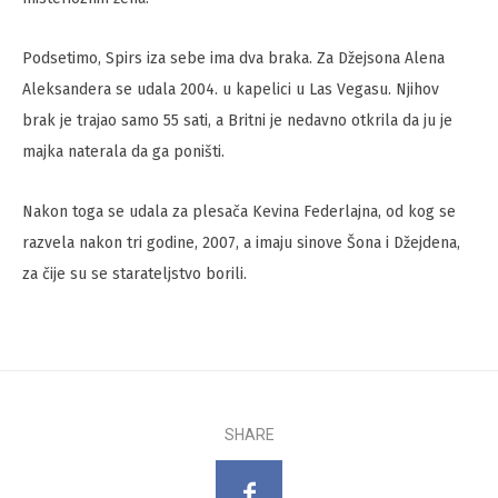
Podsetimo, Spirs iza sebe ima dva braka. Za Džejsona Alena
Aleksandera se udala 2004. u kapelici u Las Vegasu. Njihov
brak je trajao samo 55 sati, a Britni je nedavno otkrila da ju je
majka naterala da ga poništi.
Nakon toga se udala za plesača Kevina Federlajna, od kog se
razvela nakon tri godine, 2007, a imaju sinove Šona i Džejdena,
za čije su se starateljstvo borili.
SHARE