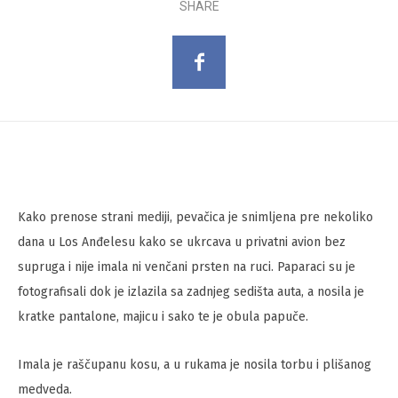
SHARE
Kako prenose strani mediji, pevačica je snimljena pre nekoliko
dana u Los Anđelesu kako se ukrcava u privatni avion bez
supruga i nije imala ni venčani prsten na ruci. Paparaci su je
fotografisali dok je izlazila sa zadnjeg sedišta auta, a nosila je
kratke pantalone, majicu i sako te je obula papuče.
Imala je raščupanu kosu, a u rukama je nosila torbu i plišanog
medveda.