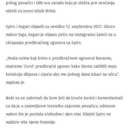
prilog pevačici i štiti svu zaradu koju je stekla pre venčanja,
otkrili su izvori bliski Britni.
Spirs i Asgari objavili su veridbu 12. septembra 2021. Ubrzo
nakon toga, Asgari je objavo priču na Instagramu šaleći se o
sklapanju predbračnog ugovora sa Spirs.
„Hvala svima koji brinu o predbračnom ugovoru! Naravno,
imaćemo ‘čvrst’ predbračni ugovor kako bismo zaštitili moju
kolekciju džipova i cipela ako me jednog dana izbaci na ulicu“,
napisao je.
Neki su se zabrinuli da Sem želi da izvuče korist i komentarisali
su da je u zanimljivom trenutku zaprosio pevačicu, odnosno
nakon što je postala slobodna i njen otac Džejmi Spirs ne
nadzire više njene finansije.